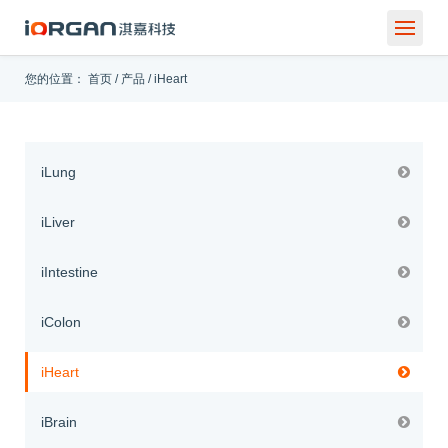
您的位置：
首页
/
产品
/
iHeart
iLung
iLiver
iIntestine
iColon
iHeart
iBrain